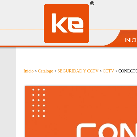
INIC
Inicio
Catálogo
SEGURIDAD Y CCTV
CCTV
CONECT
>
>
>
>