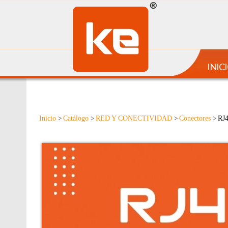
INIC
Inicio
Catálogo
RED Y CONECTIVIDAD
Conectores
RJ
>
>
>
>