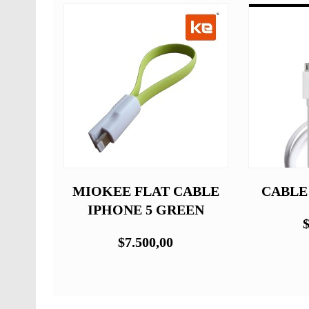
E 5
MIOKEE FLAT CABLE
CABLE
IPHONE 5 GREEN
$
$7.500,00